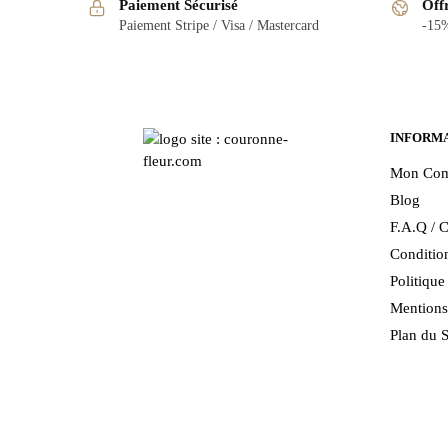
Paiement Sécurisé
Off
Paiement Stripe / Visa / Mastercard
-15%
INFORM
Mon Com
Blog
F.A.Q / C
Condition
Politiqu
Mentions
Plan du S