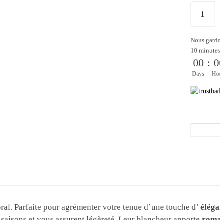
Nous gardo
10 minutes
00
:
0
Days
Ho
loral. Parfaite pour agrémenter votre tenue d’une touche d’
élég
s saisons et vous assurent légèreté. Leur blancheur apporte
roma