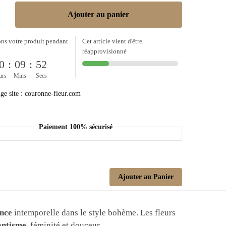
Ajouter au panier
ns votre produit pendant
Cet article vient d'être
réapprovisionné
0
:
09
:
52
urs
Mins
Secs
Paiement 100% sécurisé
Ajouter au Panier
ance
intemporelle dans le style bohème. Les fleurs
ntisme
, féminité et douceur.