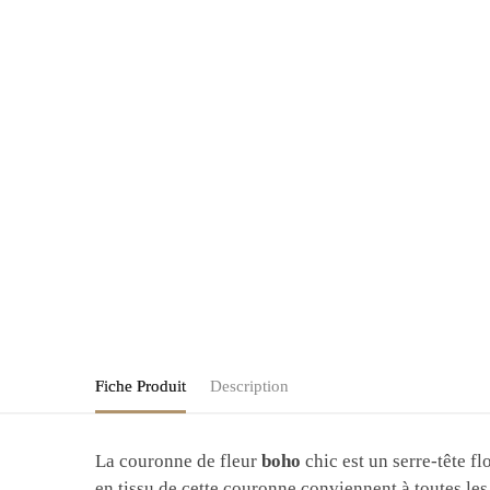
Fiche Produit
Description
La couronne de fleur
boho
chic est un serre-tête f
en tissu de cette couronne conviennent à toutes le