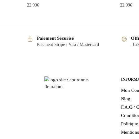
22.99
€
22.99
€
Paiement Sécurisé
Off
Paiement Stripe / Visa / Mastercard
-15%
INFORM
Mon Com
Blog
F.A.Q / C
Condition
Politiqu
Mentions