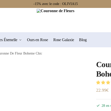
-15% avec le code : OLIVIA15
s Éternelle
Ours en Rose
Rose Galaxie
Blog
uronne De Fleur Boheme Chic
Cour
Boh
22.99
€
28 en 