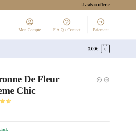
Livraison offerte
Mon Compte
F.A.Q / Contact
Paiement
0.00
€
0
onne De Fleur
eme Chic
stock