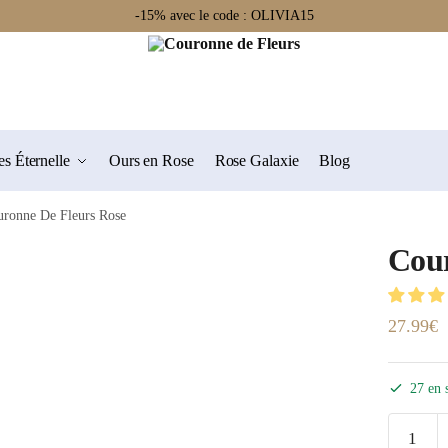
-15% avec le code : OLIVIA15
s Éternelle
Ours en Rose
Rose Galaxie
Blog
uronne De Fleurs Rose
Cour
27.99
€
27 en 