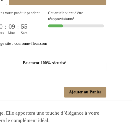
ns votre produit pendant
Cet article vient d'être
réapprovisionné
0
:
09
:
55
urs
Mins
Secs
Paiement 100% sécurisé
Ajouter au Panier
age. Elle apportera une touche d’élégance à votre
era le complément idéal.