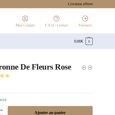
Livraison offerte
Mon Compte
F.A.Q / Contact
Paiement
0.00
€
0
onne De Fleurs Rose
stock
Ajouter au panier