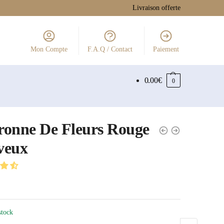
Livraison offerte
Mon Compte
F.A.Q / Contact
Paiement
0.00
€
0
onne De Fleurs Rouge
veux
stock