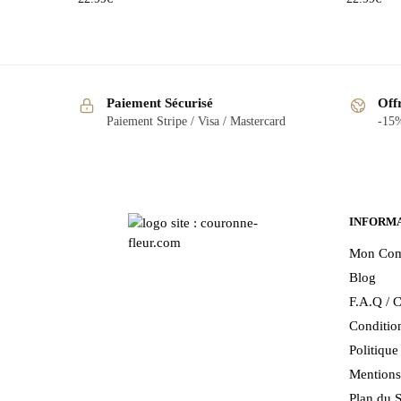
Paiement Sécurisé
Off
Paiement Stripe / Visa / Mastercard
-15%
INFORM
Mon Com
Blog
F.A.Q / C
Condition
Politiqu
Mentions
Plan du S