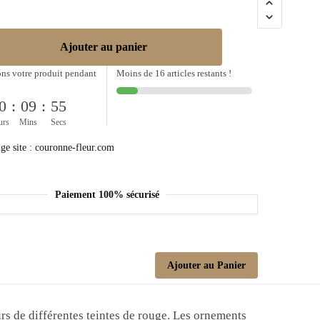
Ajouter au panier
ns votre produit pendant
Moins de 16 articles restants !
0
:
09
:
55
urs
Mins
Secs
Paiement 100% sécurisé
Ajouter au Panier
eurs de différentes teintes de rouge. Les ornements