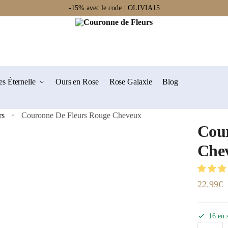
-15% avec le code : OLIVIA15
s Éternelle
Ours en Rose
Rose Galaxie
Blog
rs
Couronne De Fleurs Rouge Cheveux
»
Cour
Che
22.99
€
16 en 