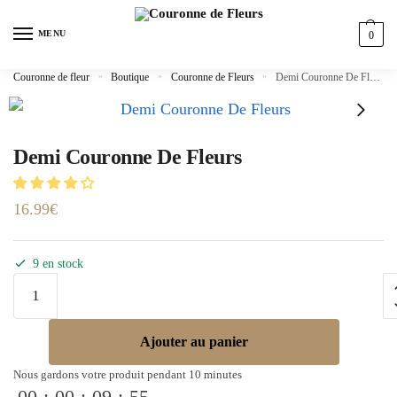
MENU
0
Couronne de fleur
»
Boutique
»
Couronne de Fleurs
»
Demi Couronne De Fleurs
Demi Couronne De Fleurs
16.99
€
9 en stock
Ajouter au panier
Nous gardons votre produit pendant 10 minutes
00
:
00
:
09
:
55