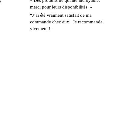
« Des produits de qualité incroyable,
e
merci pour leurs disponibilités. »
“J’ai été vraiment satisfait de ma
commande chez eux. Je recommande
vivement !”