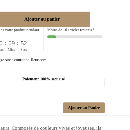
Ajouter au panier
ns votre produit pendant
Moins de 16 articles restants !
0
:
09
:
52
urs
Mins
Secs
Paiement 100% sécurisé
Ajouter au Panier
eurs. Composés de couleurs vives et joyeuses, ils