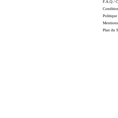
F.A.Q / C
Condition
Politiqu
Mentions
Plan du S