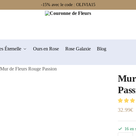
-15% avec le code : OLIVIA15
s Éternelle
Ours en Rose
Rose Galaxie
Blog
Mur de Fleurs Rouge Passion
Mur 
Pass
32.99
€
16 en 