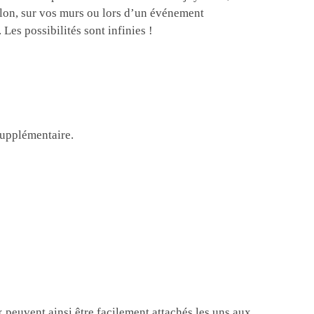
salon, sur vos murs ou lors d’un événement
es possibilités sont infinies !
supplémentaire.
 peuvent ainsi être facilement attachés les uns aux