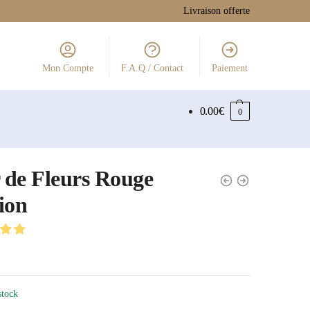
Livraison offerte
Mon Compte
F.A.Q / Contact
Paiement
0.00
€
0
de Fleurs Rouge
ion
stock