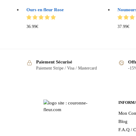
Ours en fleur Rose
Nounours
36.99
€
37.99
€
Paiement Sécurisé
Off
Paiement Stripe / Visa / Mastercard
-15%
INFORM
Mon Com
Blog
F.A.Q / C