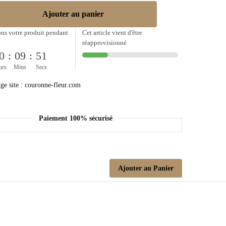
Ajouter au panier
ns votre produit pendant
Cet article vient d'être
réapprovisionné
0
:
09
:
51
urs
Mins
Secs
Paiement 100% sécurisé
Ajouter au Panier