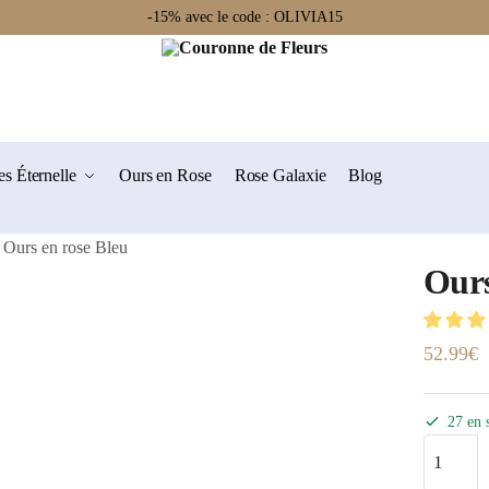
-15% avec le code : OLIVIA15
s Éternelle
Ours en Rose
Rose Galaxie
Blog
Ours en rose Bleu
Ours
52.99
€
27 en 