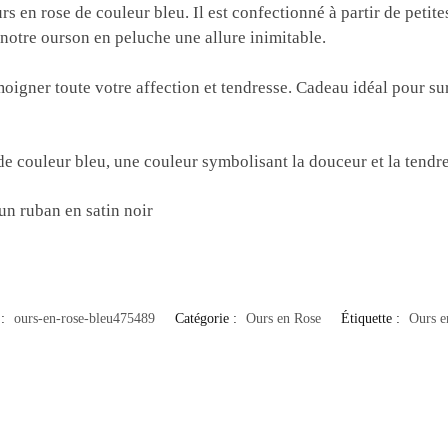
s en rose de couleur bleu. Il est confectionné à partir de petit
notre ourson en peluche une allure inimitable.
émoigner toute votre affection et tendresse. Cadeau idéal pour s
de couleur bleu, une couleur symbolisant la douceur et la tendre
un ruban en satin noir
 :
ours-en-rose-bleu475489
Catégorie :
Ours en Rose
Étiquette :
Ours e