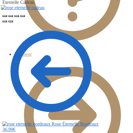
Éternelle Cadeau
Paiement
Rose Éternelle Bordeaux
36.99
€