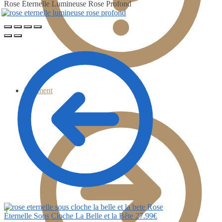
Rose Éternelle Lumineuse Rose Profond
Paiement
Rose
Éternelle Sous Cloche La Belle et la Bête
27.99
€